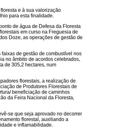
floresta e à sua valorização
hio para esta finalidade.
 ponto de água de Defesa da Floresta
florestais em curso na Freguesia de
a dos Doze, as operações de gestão de
 faixas de gestão de combustível nos
esia no âmbito de acordos celebrados,
a de 305,2 hectares, num
adores florestais, a realização de
ciação de Produtores Florestais de
rtura/ beneficiação de caminhos
ção da Feira Nacional da Floresta,
revê-se que seja aprovado no decorrer
namento florestal, auxiliando a
idade e inflamabilidade.