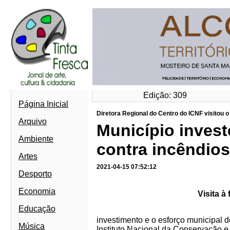
Edição: 309
Página Inicial
Diretora Regional do Centro do ICNF visitou 
Arquivo
Município invest
Ambiente
contra incêndios
Artes
2021-04-15 07:52:12
Desporto
Economia
Visita à 
Educação
investimento e o esforço municipal 
Música
Instituto Nacional da Conservação e