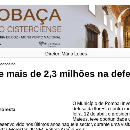
Diretor: Mário Lopes
o concelho
e mais de 2,3 milhões na defe
O Município de Pombal inve
defesa da floresta contra i
floresta
feira, 12 de abril, o presi
Mateus, teve oportunidade 
desenvolvido nos últimos anos naquele sector, durante uma visi
 das Florestas (ICNF), Fátima Araújo Reis.