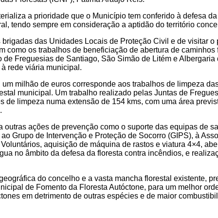
rializa a prioridade que o Município tem conferido à defesa da 
ral, tendo sempre em consideração a aptidão do território concel
 brigadas das Unidades Locais de Proteção Civil e de visitar o
m como os trabalhos de beneficiação de abertura de caminhos 
ão de Freguesias de Santiago, São Simão de Litém e Albergari
à rede viária municipal.
, um milhão de euros corresponde aos trabalhos de limpeza das
orestal municipal. Um trabalho realizado pelas Juntas de Fregu
s de limpeza numa extensão de 154 kms, com uma área previst
.
 a outras ações de prevenção como o suporte das equipas de sap
ao Grupo de Intervenção e Proteção de Socorro (GIPS), à Asso
Voluntários, aquisição de máquina de rastos e viatura 4×4, abe
água no âmbito da defesa da floresta contra incêndios, e realiza
geográfica do concelho e a vasta mancha florestal existente, p
unicipal de Fomento da Floresta Autóctone, para um melhor orde
óctones em detrimento de outras espécies e de maior combustibil