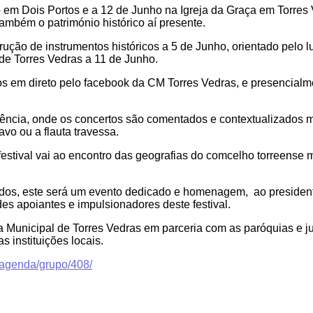
 em Dois Portos e a 12 de Junho na Igreja da Graça em Torres 
mbém o património histórico aí presente.
ção de instrumentos históricos a 5 de Junho, orientado pelo l
 de Torres Vedras a 11 de Junho.
os em direto pelo facebook da CM Torres Vedras, e presencialm
gência, onde os concertos são comentados e contextualizados 
vo ou a flauta travessa.
festival vai ao encontro das geografias do comcelho torreense 
odos, este será um evento dedicado e homenagem, ao president
es apoiantes e impulsionadores deste festival.
 Municipal de Torres Vedras em parceria com as paróquias e ju
 instituições locais.
/agenda/grupo/408/