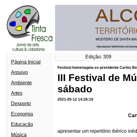
Edição: 309
Página Inicial
Festival homenageia ex-presidente Carlos B
Arquivo
III Festival de M
Ambiente
sábado
Artes
2021-05-12 14:26:10
Desporto
Economia
Car
Educação
apresentar um repertório ibérico inéd
Música