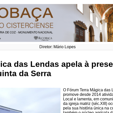
Diretor: Mário Lopes
ica das Lendas apela à pres
inta da Serra
O Fórum Terra Mágica das L
promove desde 2014 ativida
Local e lamenta, em comun
da igreja matriz (séc.XIII) 
pela sua história única na 
também o núcleo agrícola d