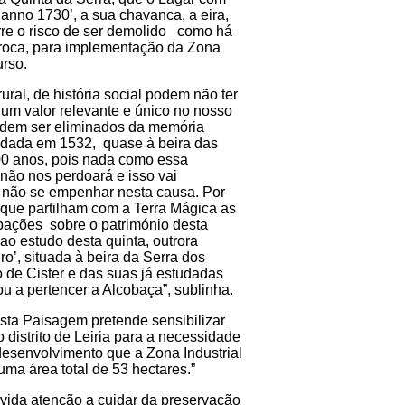
anno 1730’, a sua chavanca, a eira,
rre o risco de ser demolido como há
rroca, para implementação da Zona
urso.
ural, de história social podem não ter
 um valor relevante e único no nosso
odem ser eliminados da memória
undada em 1532, quase à beira das
0 anos, pois nada como essa
 não nos perdoará e isso vai
 não se empenhar nesta causa. Por
 que partilham com a Terra Mágica as
pações sobre o património desta
o estudo desta quinta, outrora
o’, situada à beira da Serra dos
 de Cister e das suas já estudadas
u a pertencer a Alcobaça”, sublinha.
sta Paisagem pretende sensibilizar
distrito de Leiria para a necessidade
desenvolvimento que a Zona Industrial
uma área total de 53 hectares.”
evida atenção a cuidar da preservação