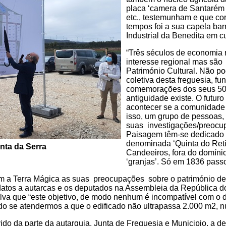
placa ‘camera de Santarém 
etc., testemunham e que co
tempos foi a sua capela ba
Industrial da Benedita em c
“Três séculos de economia r
interesse regional mas são
Património Cultural. Não p
coletiva desta freguesia, f
comemorações dos seus 50
antiguidade existe. O futuro
acontecer se a comunidade
isso, um grupo de pessoas,
suas investigações/preocu
Paisagem têm-se dedicado a
denominada ‘Quinta do Retir
nta da Serra
Candeeiros, fora do domínio
‘granjas’. Só em 1836 passo
om a Terra Mágica as suas preocupações sobre o património de
tos a autarcas e os deputados na Assembleia da República do 
alva que “este objetivo, de modo nenhum é incompatível com o 
udo se atendermos a que o edificado não ultrapassa 2.000 m2, n
do da parte da autarquia, Junta de Freguesia e Municipio, a d