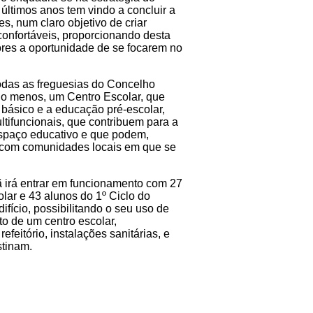
últimos anos tem vindo a concluir a
s, num claro objetivo de criar
onfortáveis, proporcionando desta
ores a oportunidade de se focarem no
odas as freguesias do Concelho
o menos, um Centro Escolar, que
o básico e a educação pré-escolar,
tifuncionais, que contribuem para a
spaço educativo e que podem,
s com comunidades locais em que se
ã irá entrar em funcionamento com 27
lar e 43 alunos do 1º Ciclo do
fício, possibilitando o seu uso de
o de um centro escolar,
efeitório, instalações sanitárias, e
stinam.