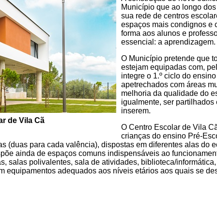
Município que ao longo dos 
sua rede de centros escolare
espaços mais condignos e c
forma aos alunos e profess
essencial: a aprendizagem.
O Município pretende que t
estejam equipadas com, pel
integre o 1.º ciclo do ensin
apetrechados com áreas mul
melhoria da qualidade do e
igualmente, ser partilhado
inserem.
r de Vila Cã
O Centro Escolar de Vila C
crianças do ensino Pré-Esco
 (duas para cada valência), dispostas em diferentes alas do edi
spõe ainda de espaços comuns indispensáveis ao funcionament
salas polivalentes, sala de atividades, biblioteca/informática, r
om equipamentos adequados aos níveis etários aos quais se de