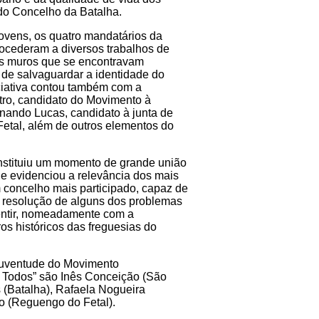
do Concelho da Batalha.
vens, os quatro mandatários da
ocederam a diversos trabalhos de
ns muros que se encontravam
 de salvaguardar a identidade do
iciativa contou também com a
tro, candidato do Movimento à
nando Lucas, candidato à junta de
etal, além de outros elementos do
stituiu um momento de grande união
s e evidenciou a relevância dos mais
 concelho mais participado, capaz de
a resolução de alguns dos problemas
entir, nomeadamente com a
os históricos das freguesias do
Juventude do Movimento
 Todos” são Inês Conceição (São
(Batalha), Rafaela Nogueira
o (Reguengo do Fetal).