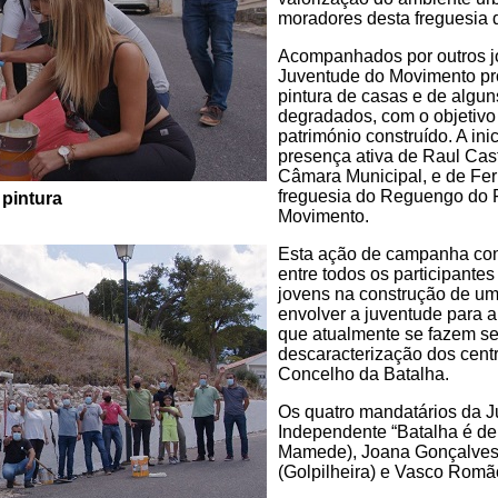
moradores desta freguesia 
Acompanhados por outros jo
Juventude do Movimento pr
pintura de casas e de algu
degradados, com o objetivo
património construído. A in
presença ativa de Raul Cas
Câmara Municipal, e de Fer
freguesia do Reguengo do F
pintura
Movimento.
Esta ação de campanha con
entre todos os participante
jovens na construção de um
envolver a juventude para 
que atualmente se fazem s
descaracterização dos centr
Concelho da Batalha.
Os quatro mandatários da 
Independente “Batalha é de
Mamede), Joana Gonçalves 
(Golpilheira) e Vasco Romã