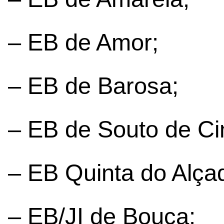
– EB de Amor;
– EB de Barosa;
– EB de Souto de C
– EB Quinta do Alçad
– EB/JI de Bouça;