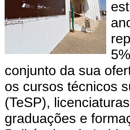
es
ano
re
5% 
conjunto da sua ofert
os cursos técnicos s
(TeSP), licenciatura
graduações e formaç