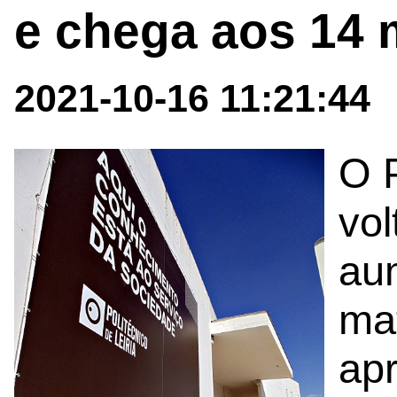
e chega aos 14 
2021-10-16 11:21:44
O P
vol
au
mat
ap