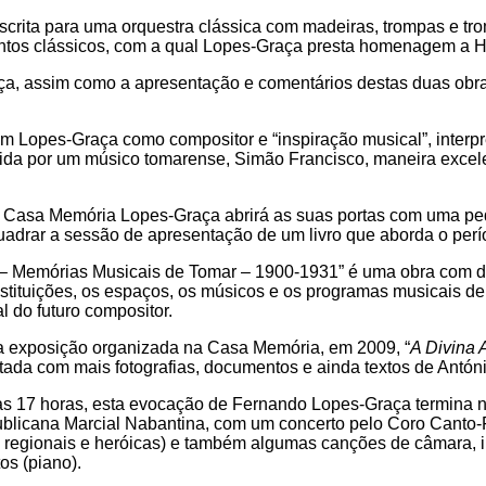
scrita para uma orquestra clássica com madeiras, trompas e tr
ntos clássicos, com a qual Lopes-Graça presta homenagem a 
, assim como a apresentação e comentários destas duas obras
com Lopes-Graça como compositor e “inspiração musical”, inter
gida por um músico tomarense, Simão Francisco, maneira excel
 a Casa Memória Lopes-Graça abrirá as suas portas com uma p
uadrar a sessão de apresentação de um livro que aborda o perí
 – Memórias Musicais de Tomar – 1900-1931” é uma obra com d
nstituições, os espaços, os músicos e os programas musicais 
l do futuro compositor.
uma exposição organizada na Casa Memória, em 2009, “
A Divina
da com mais fotografias, documentos e ainda textos de Antón
as 17 horas, esta evocação de Fernando Lopes-Graça termina n
licana Marcial Nabantina, com um concerto pelo Coro Canto-Fi
 regionais e heróicas) e também algumas canções de câmara, int
os (piano).