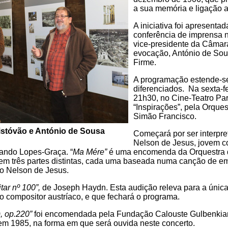
a sua memória e ligação 
A iniciativa foi apresenta
conferência de imprensa
vice-presidente da Câmar
evocação, António de Sou
Firme.
A programação estende-se 
diferenciados. Na sexta-f
21h30, no Cine-Teatro Par
“Inspirações”, pela Orques
Simão Francisco.
istóvão e António de Sousa
Começará por ser interpre
Nelson de Jesus, jovem co
ando Lopes-Graça. “
Ma Mére”
é uma encomenda da Orquestra d
 em três partes distintas, cada uma baseada numa canção de em
io Nelson de Jesus.
tar nº 100”,
de Joseph Haydn. Esta audição releva para a únic
o compositor austríaco, e que fechará o programa.
 op.220”
foi encomendada pela Fundação Calouste Gulbenkian
 em 1985, na forma em que será ouvida neste concerto.