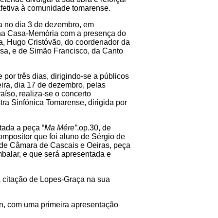
afetiva à comunidade tomarense.
da no dia 3 de dezembro, em
 na Casa-Memória com a presença do
a, Hugo Cristóvão, do coordenador da
sa, e de Simão Francisco, da Canto
por três dias, dirigindo-se a públicos
eira, dia 17 de dezembro, pelas
aíso, realiza-se o concerto
tra Sinfónica Tomarense, dirigida por
tada a peça “
Ma Mére”
,op.30, de
mpositor que foi aluno de Sérgio de
e Câmara de Cascais e Oeiras, peça
balar, e que será apresentada e
a citação de Lopes-Graça na sua
, com uma primeira apresentação