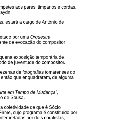
ompetes aos pares, tímpanos e cordas.
Haydn.
, estará a cargo de António de
pretado por uma
Orquestra
ente de evocação do compositor
equena exposição temporária de
odo de juventude do compositor.
ezenas de fotografias tomarenses do
de então que enquadraram, de alguma
 Arte em Tempo de Mudança”
,
io de Sousa.
a coletividade de que é Sócio
rme, cujo programa é constituído por
erpretadas por dois coralistas,