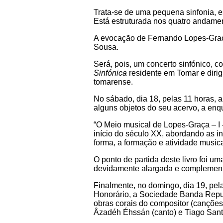
Trata-se de uma pequena sinfonia, e
Está estruturada nos quatro andame
A evocação de Fernando Lopes-Graça
Sousa.
Será, pois, um concerto sinfónico, 
Sinfónica
residente em Tomar e diri
tomarense.
No sábado, dia 18, pelas 11 horas,
alguns objetos do seu acervo, a enq
“O Meio musical de Lopes-Graça – I
início do século XX, abordando as i
forma, a formação e atividade musica
O ponto de partida deste livro foi 
devidamente alargada e complementa
Finalmente, no domingo, dia 19, pel
Honorário, a Sociedade Banda Repub
obras corais do compositor (canções
Âzadéh Éhssán (canto) e Tiago Sant