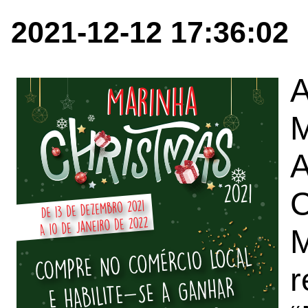
2021-12-12 17:36:02
A
M
A
C
M
r