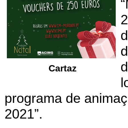
“
2
d
d
d
Cartaz
l
programa de animaçã
2021”.