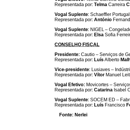
Representada por:
Telma
Carreira
C
Vogal Suplente
: Schaeffler Portuga
Representada por:
António
Fernand
Vogal Suplente
: NIGEL – Congelado
Representada por:
Elsa
Sofia Ferrei
CONSELHO FISCAL
Presidente:
Cautio – Serviços de G
Representada por:
Luís
Alberto
Mal
Vice-presidente
: Lusiaves – Indúst
Representada por:
Vítor
Manuel Lei
Vogal Efetivo:
Movicortes – Serviço
Representada por:
Catarina
Isabel
Vogal Suplente
: SOCEM ED – Fabri
Representada por:
Luís
Francisco
F
Fonte: Nerlei