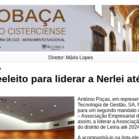
Diretor: Mário Lopes
o
leito para liderar a Nerlei at
António Poças, em represe
Tecnologia de Gestão, SA, f
para um segundo mandato c
– Associação Empresarial d
assim, a liderar a Associaç
do distrito de Leiria até 202
A acompanhá-lo na lista ele