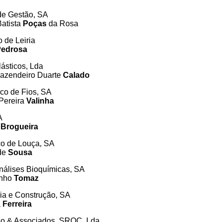
 de Gestão, SA
atista
Poças
da Rosa
co de Leiria
Pedrosa
ásticos, Lda
azendeiro Duarte
Calado
ico de Fios, SA
Pereira
Valinha
A
s
Brogueira
co de Louça, SA
de
Sousa
Análises Bioquímicas, SA
nho
Tomaz
ia e Construção, SA
a
Ferreira
ado & Associados, SROC, Lda