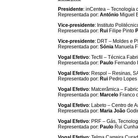
Presidente
: inCentea – Tecnologia
Representada por:
António
Miguel B
Vice-presidente
: Instituto Politécni
Representada por:
Rui
Filipe Pinto
Vice-presidente
: DRT – Moldes e Pl
Representada por:
Sónia
Manuela F
Vogal Efetivo
: Tecfil – Técnica Fabr
Representada por:
Paulo
Fernando 
Vogal
Efetivo
: Respol – Resinas, S
Representado por:
Rui
Pedro Lope
Vogal Efetivo
: Matcerâmica – Fabri
Representada por:
Marcelo
Franco 
Vogal Efetivo
: Labeto – Centro de 
Representada por:
Maria João
Godi
Vogal Efetivo
: PRF – Gás, Tecnolog
Representada por:
Paulo
Rui Cunh
Vogal Efetivo
: Telma Carreira Cur