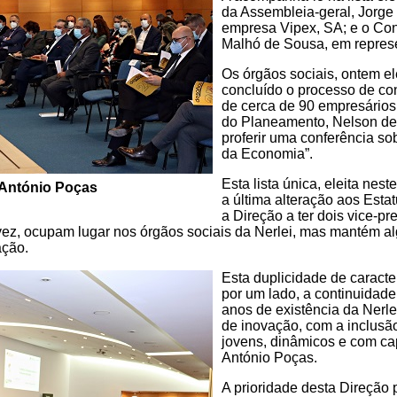
da Assembleia-geral, Jorge
empresa Vipex, SA; e o Cons
Malhó de Sousa, em repres
Os órgãos sociais, ontem e
concluído o processo de co
de cerca de 90 empresários 
do Planeamento, Nelson de
proferir uma conferência 
da Economia”.
Esta lista única, eleita neste
 António Poças
a última alteração aos Est
a Direção a ter dois vice-p
ez, ocupam lugar nos órgãos sociais da Nerlei, mas mantém al
ção.
Esta duplicidade de caracter
por um lado, a continuidade
anos de existência da Nerlei
de inovação
,
com a inclusã
jovens, dinâmicos e com ca
António Poças.
A prioridade desta Direção 