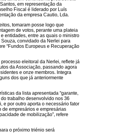
 Santos, em representação da
elho Fiscal é liderado por Luís
entação da empresa Cautio, Lda.
leitos, tomaram posse logo que
ntagem de votos, perante uma plateia
e entidades, entre as quais o ministro
 Souza, convidado da Nerlei para
sobre “Fundos Europeus e Recuperação
 processo eleitoral da Nerlei, reflete já
atutos da Associação, passando agora
residentes e onze membros. Integra
guns dos que já anteriormente
ísticas da lista apresentada “garante,
 do trabalho desenvolvido nos 36
, e por outro aporta o necessário fator
o de empresários e empresárias
pacidade de mobilização”, refere
para o próximo triénio será