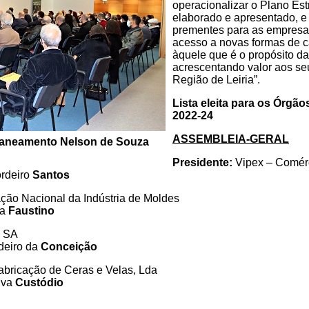
operacionalizar o Plano Est
elaborado e apresentado, e
prementes para as empresa
acesso a novas formas de c
àquele que é o propósito da
acrescentando valor aos se
Região de Leiria”.
Lista eleita para os Órgãos
2022-24
ASSEMBLEIA-GERAL
Planeamento Nelson de Souza
Presidente:
Vipex – Comérc
rdeiro
Santos
ção Nacional da Indústria de Moldes
ra
Faustino
, SA
deiro da
Conceição
bricação de Ceras e Velas, Lda
lva
Custódio