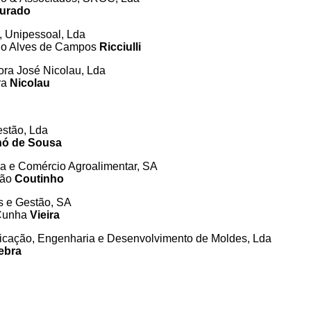
urado
l, Unipessoal, Lda
o Alves de Campos
Ricciulli
ra José Nicolau, Lda
ra
Nicolau
estão, Lda
hó de Sousa
ria e Comércio Agroalimentar, SA
tão
Coutinho
s e Gestão, SA
 Cunha
Vieira
cação, Engenharia e Desenvolvimento de Moldes, Lda
ebra