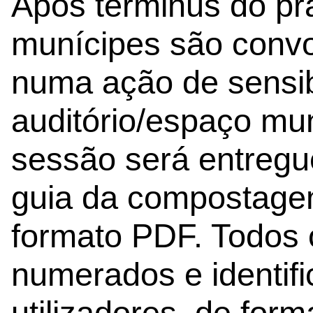
Após términus do pra
munícipes são convo
numa ação de sensib
auditório/espaço mun
sessão será entreg
guia da compostage
formato PDF. Todos 
numerados e identifi
utilizadores, de fo