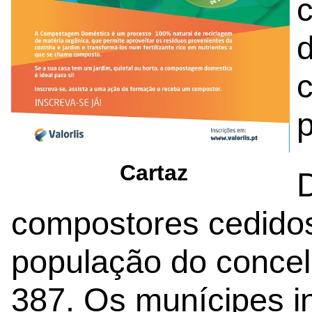
p
Cartaz
D
compostores cedidos 
população do concel
387. Os munícipes i