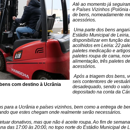
Até ao momento já seguiram
e Países Vizinhos (Polónia
de bens, nomeadamente medi
acessórios.
Uma parte dos bens angari
Estádio Municipal de Leiria
disponibilizar em função d
acolhidos em Leiria: 22 pale
paletes medicação e artigos
paletes roupa de cama, nove
alimentação, três paletes d
acessórios.
Após a triagem dos bens, ve
seis contentores de vestuár
bens com destino à Ucrânia
desadequado, sendo o valor
depositado na conta da Cári
ens para a Ucrânia e países vizinhos, bem como a entrega de be
ando que estes chegam onde realmente serão necessários.
etuar donativos, mas
que não é aceite roupa. Ao fim de
semana,
a das 17:00 às 20:00, no topo norte do Estádio Municipal de Le