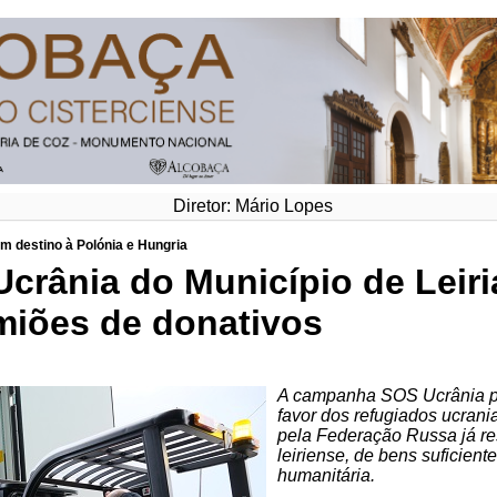
Diretor: Mário Lopes
 destino à Polónia e Hungria
rânia do Município de Leiria
miões de donativos
A campanha SOS Ucrânia pr
favor dos refugiados ucrani
pela Federação Russa já re
leiriense, de bens suficien
humanitária.