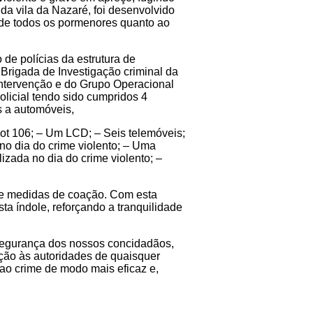
da vila da Nazaré, foi desenvolvido
 de todos os pormenores quanto ao
 de polícias da estrutura de
 Brigada de Investigação criminal da
ntervenção e do Grupo Operacional
licial tendo sido cumpridos 4
s a automóveis,
eot 106; – Um LCD; – Seis telemóveis;
 no dia do crime violento; – Uma
izada no dia do crime violento; –
o de medidas de coação. Com esta
ta índole, reforçando a tranquilidade
 segurança dos nossos concidadãos,
ção às autoridades de quaisquer
 ao crime de modo mais eficaz e,