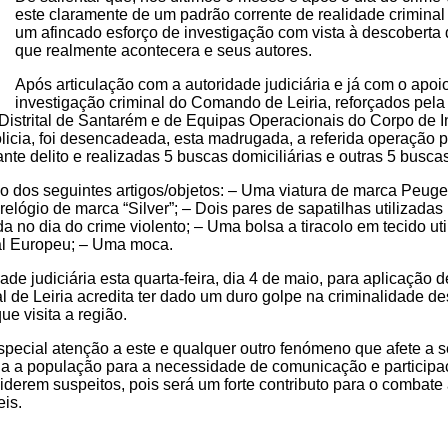
este claramente de um padrão corrente de realidade criminal 
um afincado esforço de investigação com vista à descoberta
que realmente acontecera e seus autores.
Após articulação com a autoridade judiciária e já com o apoio
investigação criminal do Comando de Leiria, reforçados pela
strital de Santarém e de Equipas Operacionais do Corpo de I
icia, foi desencadeada, esta madrugada, a referida operação po
te delito e realizadas 5 buscas domiciliárias e outras 5 busca
ão dos seguintes artigos/objetos: – Uma viatura de marca Peug
relógio de marca “Silver”; – Dois pares de sapatilhas utilizadas
 no dia do crime violento; – Uma bolsa a tiracolo em tecido util
al Europeu; – Uma moca.
ade judiciária esta quarta-feira, dia 4 de maio, para aplicaçã
l de Leiria acredita ter dado um duro golpe na criminalidade des
e visita a região.
special atenção a este e qualquer outro fenómeno que afete a
oda a população para a necessidade de comunicação e participa
derem suspeitos, pois será um forte contributo para o combate
eis.