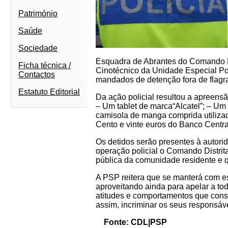
Património
Saúde
Sociedade
Esquadra de Abrantes do Comando Di
Ficha técnica /
Cinotécnico da Unidade Especial Pol
Contactos
mandados de detenção fora de flagran
Estatuto Editorial
Da ação policial resultou a apreens
– Um tablet de marca“Alcatel”; – Um 
camisola de manga comprida utilizada
Cento e vinte euros do Banco Centr
Os detidos serão presentes à autorid
operação policial o Comando Distrita
pública da comunidade residente e qu
A PSP reitera que se manterá com e
aproveitando ainda para apelar a t
atitudes e comportamentos que consi
assim, incriminar os seus responsáv
Fonte: CDL|PSP