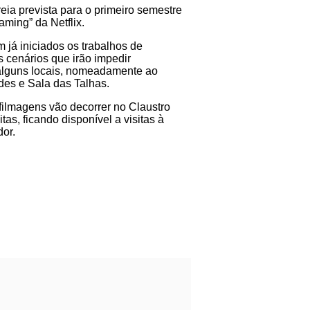
eia prevista para o primeiro semestre
aming” da Netflix.
 já iniciados os trabalhos de
cenários que irão impedir
 alguns locais, nomeadamente ao
des e Sala das Talhas.
filmagens vão decorrer no Claustro
as, ficando disponível a visitas à
or.