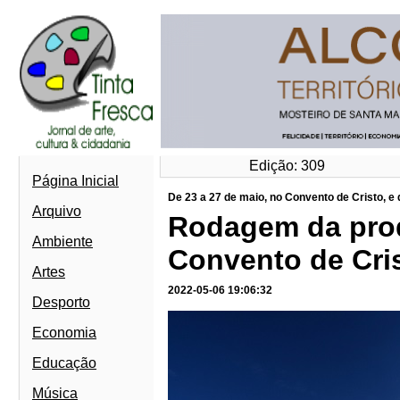
Edição: 309
Página Inicial
De 23 a 27 de maio, no Convento de Cristo, e 
Arquivo
Rodagem da prod
Ambiente
Convento de Cris
Artes
2022-05-06 19:06:32
Desporto
Economia
Educação
Música