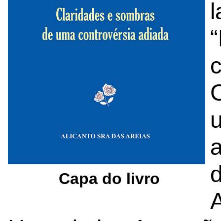
l
“
c
a
Capa do livro
A