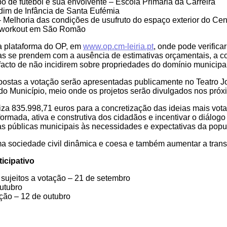
 de futebol e sua envolvente – Escola Primária da Carreira
dim de Infância de Santa Eufémia
– Melhoria das condições de usufruto do espaço exterior do Cen
et workout em São Romão
 na plataforma do OP, em
www.op.cm-leiria.pt
, onde pode verifica
as se prendem com a ausência de estimativas orçamentais, a co
facto de não incidirem sobre propriedades do domínio municipal
postas a votação serão apresentadas publicamente no Teatro Jo
o Município, meio onde os projetos serão divulgados nos próx
iza 835.998,71 euros para a concretização das ideias mais vot
formada, ativa e construtiva dos cidadãos e incentivar o diálogo
as públicas municipais às necessidades e expectativas da popu
ma sociedade civil dinâmica e coesa e também aumentar a trans
icipativo
 sujeitos a votação – 21 de setembro
utubro
ção – 12 de outubro