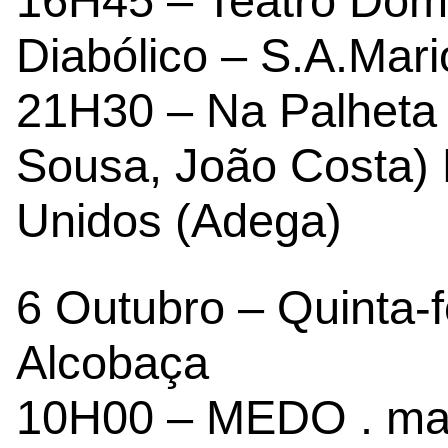
16H45 – Teatro Dom
Diabólico – S.A.Mar
21H30 – Na Palheta 
Sousa, João Costa)
Unidos (Adega)
6 Outubro – Quinta-f
Alcobaça
10H00 – MEDO . man