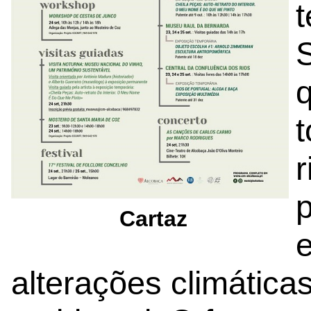
S
r
p
Cartaz
alterações climátic