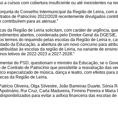
 a cursos com cobertura insuficiente ou até inexistentes na re
conjunta do Conselho Intermunicipal da Região de Leiria, com a
tratos de Patrocínio 2022/2028 recentemente divulgados cont
 contribuírem para as atenuar.”
cas da Região de Leiria solicitam, com caráter de urgência, qu
edimentos abertos, coordenada pelo Diretor-Geral da DGEStE,
os termos do requerido pelas escolas da Região de Leiria e, 
stado da Educação, a abertura de um novo concurso para atribu
atribuídas às escolas da região de Leiria, na variante de ensino
 anos letivos de 2022-2023 a 2027-2028.”
mentar do PSD, questionam o ministro da Educação, se o Gover
de Contrato de Patrocínio que possibilite a reavaliação das ve
ístico especializado de música, dança e teatro, com efeitos para
arcas da Região de Leiria.
rício Oliveira, Olga Silvestre, João Barreiras Duarte, Sónia
Apolinário, Rui Cruz, Carla Madureira, Firmino Pereira e Mar
isponibilizados para evitar a asfixia financeira das escolas de 