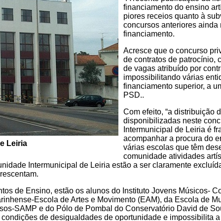
financiamento do ensino art
piores receios quanto à su
concursos anteriores ainda
financiamento.
Acresce que o concurso priv
de contratos de patrocínio,
de vagas atribuído por cont
impossibilitando várias en
financiamento superior, a 
PSD..
Com efeito, “a distribuição
disponibilizadas neste con
Intermunicipal de Leiria é f
acompanhar a procura do en
e Leiria
várias escolas que têm des
comunidade atividades artíst
nidade Intermunicipal de Leiria estão a ser claramente excluíd
acrescentam.
ntos de Ensino, estão os alunos do Instituto Jovens Músicos- C
rinhense-Escola de Artes e Movimento (EAM), da Escola de Mus
usos-SAMP e do Pólo de Pombal do Conservatório David de Sou
á condições de desigualdades de oportunidade e impossibilita a