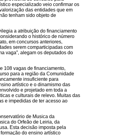
ístico especializado veio confirmar os
bvalorização das entidades que em
 não tenham sido objeto de
ilegia a atribuição do financiamento
 considerando o histórico de número
rato, em concursos anteriores,
tidades serem comparticipadas com
uma vaga”, alegam os deputados do
 de 108 vagas de financiamento,
curso para a região da Comunidade
rancamente insuficiente para
sino artístico e o dinamismo das
envolvido e projetado em toda a
icas e culturais de relevo. Muitas das
as e impedidas de ter acesso ao
onservatório de Musica da
ica do Orfeão de Leiria, da
sa. Esta decisão imposta pela
 formação do ensino artístico