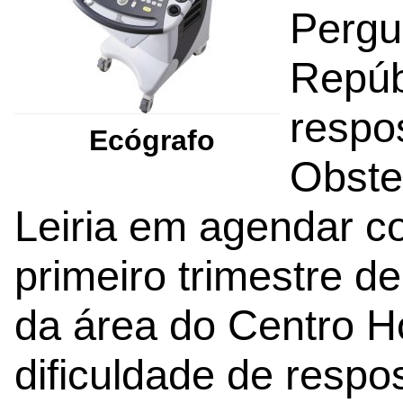
Pergu
Repúbl
respo
Ecógrafo
Obstet
Leiria em agendar c
primeiro trimestre d
da área do Centro Ho
dificuldade de respo