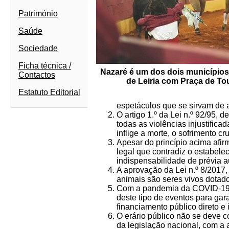
Património
Saúde
Sociedade
Ficha técnica /
Nazaré é um dos dois municípios 
Contactos
de Leiria com Praça de To
Estatuto Editorial
espetáculos que se sirvam de 
O artigo 1.º da Lei n.º 92/95,
todas as violências injustific
inflige a morte, o sofrimento c
Apesar do princípio acima afi
legal que contradiz o estabelec
indispensabilidade de prévia a
A aprovação da Lei n.º 8/2017,
animais são seres vivos dotado
Com a pandemia da COVID-19, t
deste tipo de eventos para gar
financiamento público direto e 
O erário público não se deve c
da legislação nacional, com a 