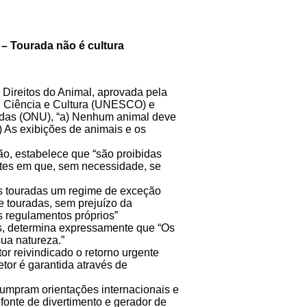
 – Tourada não é cultura
 Direitos do Animal, aprovada pela
 Ciência e Cultura (UNESCO) e
idas (ONU), “a) Nenhum animal deve
 As exibições de animais e os
ção, estabelece que “são proibidas
entes em que, sem necessidade, se
 as touradas um regime de exceção
de touradas, sem prejuízo da
s regulamentos próprios”
is, determina expressamente que “Os
sua natureza.”
 reivindicado o retorno urgente
etor é garantida através de
cumpram orientações internacionais e
fonte de divertimento e gerador de