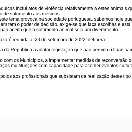
áquicas inclui atos de violência relativamente a estes animais 
ão de sofrimento aos mesmos.
este tema provoca na sociedade portuguesa, sabemos hoje que
uem tem o poder de decisão, exige-se que faça escolhas e est
não aceita que o sofrimento animal seja um divertimento.
azaré reunida a 23 de setembro de 2022, delibera:
ia da República a adotar legislação que não permita o financi
ção com os Municípios, a implementar medidas de reconversão 
aços multifunções com capacidade para acolher eventos cultura
apoios aos profissionais que subsistam da realização deste tipo