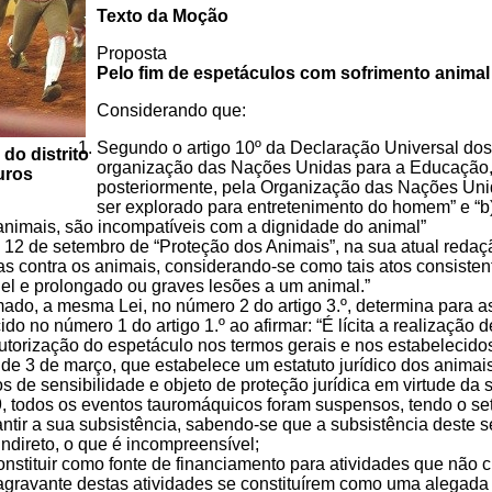
Texto da Moção
Proposta
Pelo fim de espetáculos com sofrimento animal
Considerando que:
Segundo o artigo 10º da Declaração Universal dos
do distrito
organização das Nações Unidas para a Educação,
uros
posteriormente, pela Organização das Nações Un
ser explorado para entretenimento do homem” e “b)
animais, são incompatíveis com a dignidade do animal”
 de 12 de setembro de “Proteção dos Animais”, na sua atual reda
adas contra os animais, considerando-se como tais atos consist
ruel e prolongado ou graves lesões a um animal.”
rmado, a mesma Lei, no número 2 do artigo 3.º, determina para
ido no número 1 do artigo 1.º ao afirmar: “É lícita a realização 
utorização do espetáculo nos termos gerais e nos estabelecido
 de 3 de março, que estabelece um estatuto jurídico dos anima
s de sensibilidade e objeto de proteção jurídica em virtude da 
odos os eventos tauromáquicos foram suspensos, tendo o setor
antir a sua subsistência, sabendo-se que a subsistência deste s
indireto, o que é incompreensível;
onstituir como fonte de financiamento para atividades que não 
agravante destas atividades se constituírem como uma alegada 