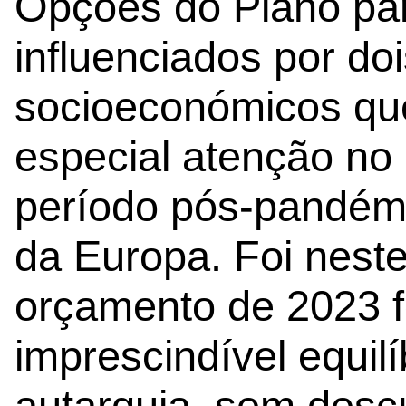
Opções do Plano pa
influenciados por do
socioeconómicos q
especial atenção no 
período pós-pandémi
da Europa. Foi neste
orçamento de 2023 f
imprescindível equilí
autarquia, sem desc