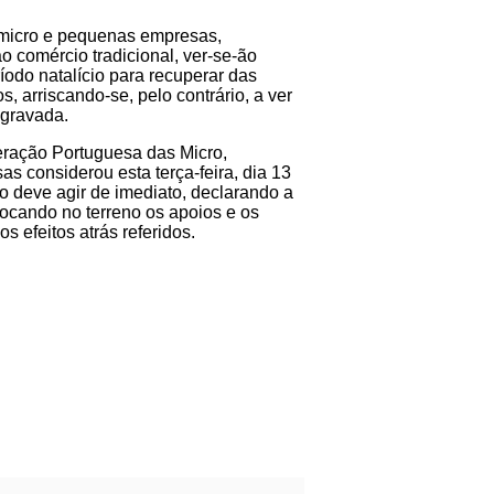
 micro e pequenas empresas,
o comércio tradicional, ver-se-ão
íodo natalício para recuperar das
s, arriscando-se, pelo contrário, a ver
agravada.
ração Portuguesa das Micro,
 considerou esta terça-feira, dia 13
 deve agir de imediato, declarando a
olocando no terreno os apoios e os
s efeitos atrás referidos.