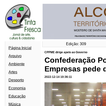
Edição: 309
Página Inicial
CPPME dirige apelo ao Governo
Arquivo
Confederação Po
Ambiente
Empresas pede d
Artes
2022-12-14 10:36:11
Desporto
Economia
Educação
Música