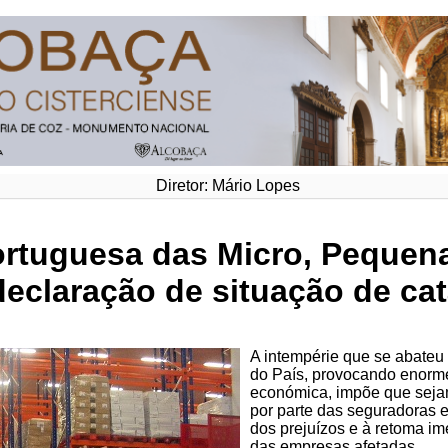
Diretor: Mário Lopes
rtuguesa das Micro, Pequen
eclaração de situação de cat
A intempérie que se abateu
do País, provocando enorme
económica, impõe que sejam
por parte das seguradoras 
dos prejuízos e à retoma i
das empresas afetadas.