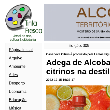
Edição: 309
Página Inicial
Casanova Citrus é produzido pela Lemos Figu
Arquivo
Adega de Alcobaç
Ambiente
citrinos na desti
Artes
2022-12-15 19:33:17
Desporto
Economia
Educação
Música