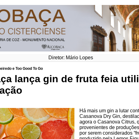
Diretor: Mário Lopes
eiredo e Too Good To Go
a lança gin de fruta feia uti
lação
Há mais um gin a lutar cont
Casanova Dry Gin, destila
agora o Casanova Citrus, q
provenientes de produções
por serem considerados “fr
produzido pela Lemos Figu