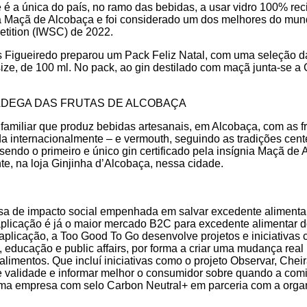
 a única do país, no ramo das bebidas, a usar vidro 100% reci
nia Maçã de Alcobaça e foi considerado um dos melhores do mun
etition (IWSC) de 2022.
 Figueiredo preparou um Pack Feliz Natal, com uma seleção das
size, de 100 ml. No pack, ao gin destilado com maçã junta-se a
 ADEGA DAS FRUTAS DE ALCOBAÇA
miliar que produz bebidas artesanais, em Alcobaça, com as fr
da internacionalmente – e vermouth, seguindo as tradições cent
endo o primeiro e único gin certificado pela insígnia Maçã de A
nte, na loja Ginjinha d’Alcobaça, nessa cidade.
a de impacto social empenhada em salvar excedente alimenta
aplicação é já o maior mercado B2C para excedente alimenta
plicação, a Too Good To Go desenvolve projetos e iniciativas 
, educação e public affairs, por forma a criar uma mudança rea
imentos. Que incluí iniciativas como o projeto Observar, Cheir
s de validade e informar melhor o consumidor sobre quando a co
ma empresa com selo Carbon Neutral+ em parceria com a organ