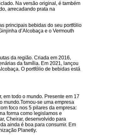
clado. Na versão original, é também
do, arrecadando prata na
 principais bebidas do seu portfólio
 Ginjinha d’Alcobaça e o Vermouth
utas da região. Criada em 2016,
enárias da família. Em 2021, lançou
lcobaça. O portfólio de bebidas está
r, em todo o mundo. Presente em 17
r do mundo.Tornou-se uma empresa
com foco nos 5 pilares da empresa:
l na forma como legislamos e
ar, Cheirar, desenvolvido para
mida ainda é boa para consumir. Em
ização Planetly.