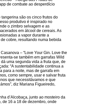
app de combate ao desperdício
e tangerina são os cinco frutos do
esso produtivo é inspirado no
onde o zimbro selvagem e as
acerados em álcool de cereais. As
fusionadas a vapor durante a
 de cobre, resultando numa bebida
Casanova – “Love Your Gin. Love the
apresenta-se também em garrafas Wild
e dá uma segunda vida a fruta que, de
çada: “A sustentabilidade continua a
a para a noite, mas de garrafa em
os, como sempre, usar e salvar fruta
itrinos que necessitávamos e que
ámos”, diz Mariana Figueiredo,
jinha d’Alcobaça, junto ao mosteiro da
o, de 16 a 18 de dezembro, onde