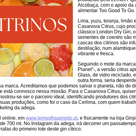
Alcobaça, com o apoio da 
alimentar Too Good To Go.
Lima, yuzu, toranja, limão 
Casanova Citrus, cujo proc
clássico London Dry Gin, 
sementes de coentro são m
cascas dos citrinos são in
destilação, num alambique
vibrante e fresca.
Seguindo o mote da marca 
Planet”-, a versão citrus 
Glass, de vidro reciclado, 
outra forma, seria desperdi
ssa marca. Acreditamos que podemos salvar o planeta, não do di
ue está connosco nessa missão. Para o Casanova Citrus, quisem
ostrou-se ser o parceiro ideal, identificando produtores dos c
suas produções, como foi o caso da Cerlima, com quem trabalh
rketing da adega.
l online, em
www.lemosfigueiredo.pt
, e fisicamente na loja Gin
 de 700 ml. No Instagram da adega, irá decorrer um passatemp
afas do primeiro lote deste gin cítrico.