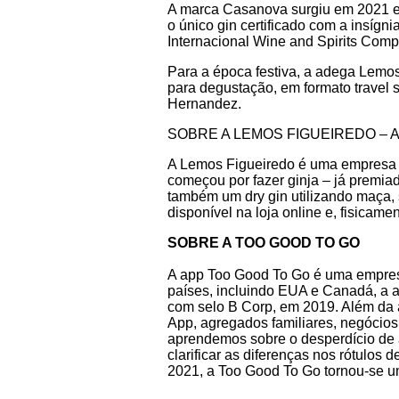
A marca Casanova surgiu em 2021 e é
o único gin certificado com a insíg
Internacional Wine and Spirits Comp
Para a época festiva, a adega Lemos
para degustação, em formato travel 
Hernandez.
SOBRE A LEMOS FIGUEIREDO –
A Lemos Figueiredo é uma empresa fa
começou por fazer ginja – já premia
também um dry gin utilizando maça, s
disponível na loja online e, fisicame
SOBRE A TOO GOOD TO GO
A app Too Good To Go é uma empres
países, incluindo EUA e Canadá, a 
com selo B Corp, em 2019. Além da a
App, agregados familiares, negócios
aprendemos sobre o desperdício de al
clarificar as diferenças nos rótulo
2021, a Too Good To Go tornou-se u