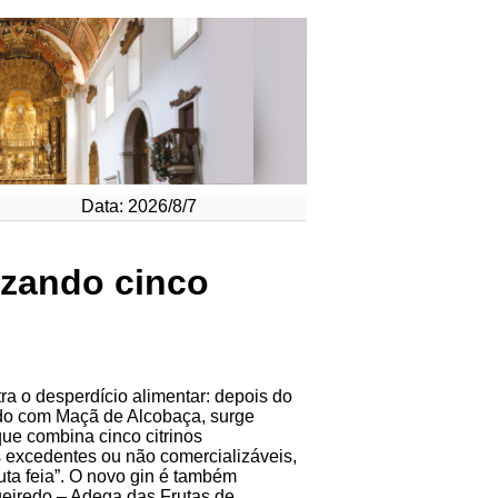
Data: 2026/8/7
lizando cinco
ra o desperdício alimentar: depois do
do com Maçã de Alcobaça, surge
ue combina cinco citrinos
 excedentes ou não comercializáveis,
uta feia”. O novo gin é também
eiredo – Adega das Frutas de