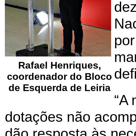
dez
Nac
por
mar
Rafael Henriques,
def
coordenador do Bloco
de Esquerda de Leiria
“A 
dotações não acomp
dão resposta às nece