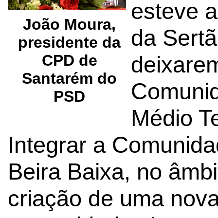
esteve a
João Moura,
da Sertã
presidente da
deixarem
CPD de
Santarém do
Comunid
PSD
Médio T
Integrar a Comunida
Beira Baixa, no âmb
criação de uma nova