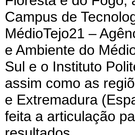
Floresta e do Fogo,
Campus de Tecnologi
MédioTejo21 – Agênc
e Ambiente do Médio 
Sul e o Instituto Pol
assim como as regiõ
e Extremadura (Espa
feita a articulação p
resultados.