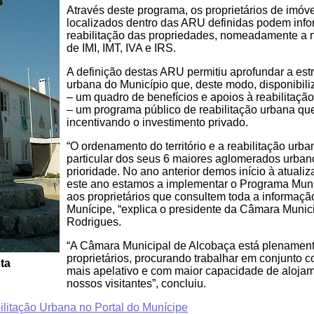
Através deste programa, os proprietários de imóveis
localizados dentro das ARU definidas podem info
reabilitação das propriedades, nomeadamente a 
de IMI, IMT, IVA e IRS.
A definição destas ARU permitiu aprofundar a estr
urbana do Município que, deste modo, disponibili
– um quadro de benefícios e apoios à reabilitaçã
– um programa público de reabilitação urbana que v
incentivando o investimento privado.
“O ordenamento do território e a reabilitação ur
particular dos seus 6 maiores aglomerados urban
prioridade. No ano anterior demos início à atuali
este ano estamos a implementar o Programa Muni
aos proprietários que consultem toda a informação
Munícipe, “explica o presidente da Câmara Munic
Rodrigues.
“A Câmara Municipal de Alcobaça está plenament
proprietários, procurando trabalhar em conjunto co
ta
mais apelativo e com maior capacidade de alojam
nossos visitantes”, concluiu.
litação Urbana no Portal do Munícipe