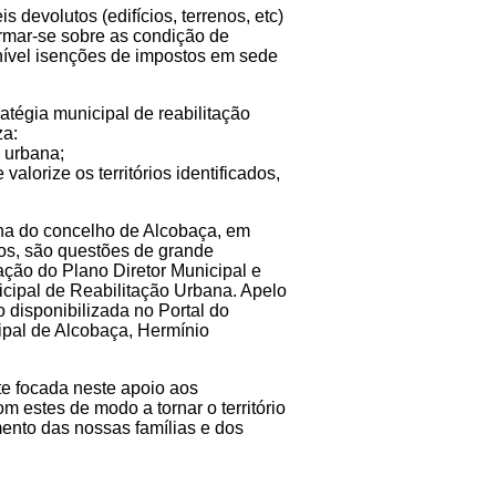
 devolutos (edifícios, terrenos, etc)
rmar-se sobre as condição de
nível isenções de impostos em sede
atégia municipal de reabilitação
za:
o urbana;
alorize os territórios identificados,
bana do concelho de Alcobaça, em
os, são questões de grande
zação do Plano Diretor Municipal e
cipal de Reabilitação Urbana. Apelo
 disponibilizada no Portal do
ipal de Alcobaça, Hermínio
e focada neste apoio aos
m estes de modo a tornar o território
ento das nossas famílias e dos