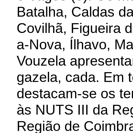
Batalha, Caldas d
Covilhã, Figueira 
a-Nova, Ílhavo, M
Vouzela apresent
gazela, cada. Em t
destacam-se os ter
às NUTS III da Reg
Região de Coimbra