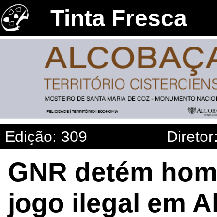
Tinta Fresca
Edição: 309
Diretor
GNR detém home
jogo ilegal em A