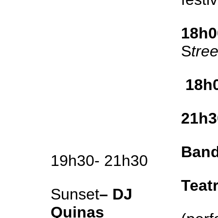
18h0
S
tre
18h
21h3
Band
19h30- 21h30
Teat
Sunset
– DJ
Quinas