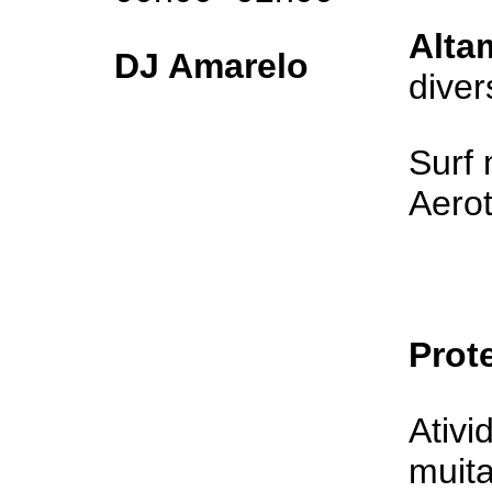
Alta
DJ Amarelo
diver
Surf
Aero
Prot
Ativi
muit