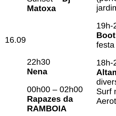
jardi
Matoxa
19h-
Boot
16.09
festa
22h30
18h-
Nena
Alta
diver
00h00 – 02h00
Surf
Rapazes da
Aero
RAMBOIA