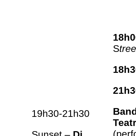
18h0
S
tre
18h3
21h3
Band
19h30-21h30
Teat
(per
Sunset –
Dj