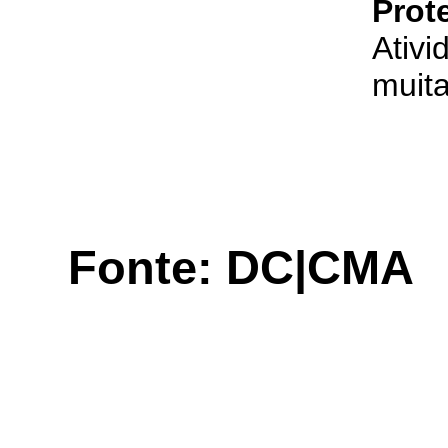
Prot
Ativi
muit
Fonte: DC|CMA