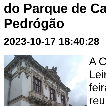
do Parque de C
Pedrógão
2023-10-17 18:40:28
A C
Lei
fei
reu