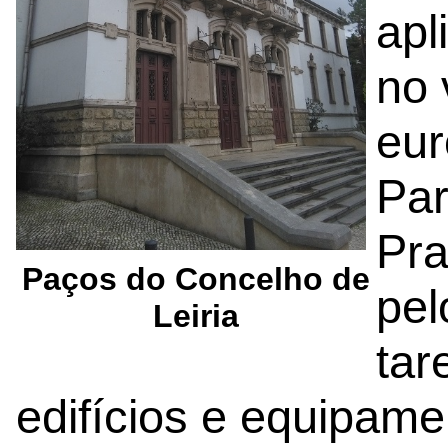
apl
no 
eur
Pa
Pra
Paços do Concelho de
pel
Leiria
tar
edifícios e equipam