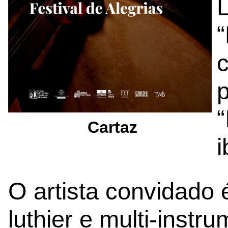
L
“
c
Cartaz
i
O artista convidado 
luthier e multi-instr