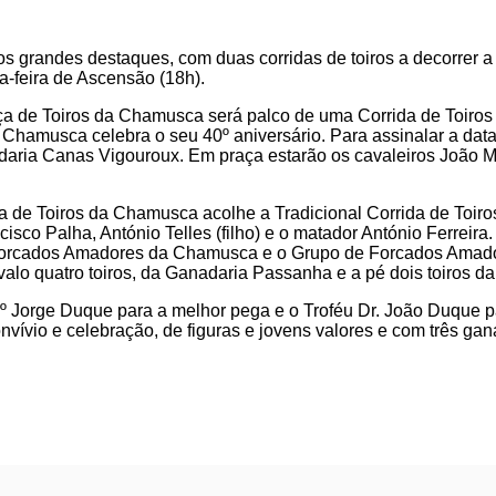
s grandes destaques, com duas corridas de toiros a decorrer a
a-feira de Ascensão (18h).
ça de Toiros da Chamusca será palco de uma Corrida de Toiros
hamusca celebra o seu 40º aniversário. Para assinalar a data,
aria Canas Vigouroux. Em praça estarão os cavaleiros João 
a de Toiros da Chamusca acolhe a Tradicional Corrida de Toiro
isco Palha, António Telles (filho) e o matador António Ferreira
 Forcados Amadores da Chamusca e o Grupo de Forcados Amad
valo quatro toiros, da Ganadaria Passanha e a pé dois toiros d
.º Jorge Duque para a melhor pega e o Troféu Dr. João Duque p
nvívio e celebração, de figuras e jovens valores e com três gan