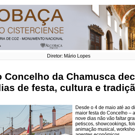
Diretor: Mário Lopes
 Concelho da Chamusca deco
as de festa, cultura e tradiç
Desde o 4 de maio até ao 
maior festa do Concelho –
nove dias não vão faltar gr
petiscos, showcookings, folc
animação musical, workshop
agentes económicos.