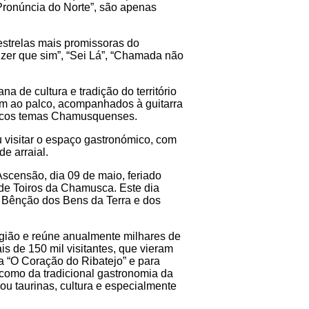
Pronúncia do Norte”, são apenas
estrelas mais promissoras do
izer que sim”, “Sei Lá”, “Chamada não
de cultura e tradição do território
em ao palco, acompanhados à guitarra
áticos temas Chamusquenses.
u visitar o espaço gastronómico, com
e arraial.
scensão, dia 09 de maio, feriado
a de Toiros da Chamusca. Este dia
 Bênção dos Bens da Terra e dos
egião e reúne anualmente milhares de
s de 150 mil visitantes, que vieram
da “O Coração do Ribatejo” e para
m como da tradicional gastronomia da
 ou taurinas, cultura e especialmente