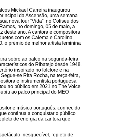
lcos Mickael Carreira inaugurou
 principal da Ascensão, uma semana
sua nova tour “Vida”, no Coliseu dos
 Ramos, no domingo, 05 de maio, a
taz deste ano. A cantora e compositora
 duetos com os Calema e Carolina
 o prémio de melhor artista feminina
ana sobre ao palco na segunda-feira,
aracterísticos do Ribatejo desde 1948,
rtório inspirado no folclore e na
Segue-se Rita Rocha, na terça-feira,
ositora e instrumentista portuguesa
tou ao público em 2021 no The Voice
subiu ao palco principal do MEO
ositor e músico português, conhecido
ue continua a conquistar o público
epleto de energia da cantora que
petáculo inesquecível, repleto de