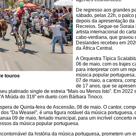
De regresso aos grandes pa
sábado, pelas 22h, o palco
depois da apresentação da 
Recreios. Segue-se Soraia
artista internacional do car
cabo-verdiana, que gravou
Deslandes recebeu em 2020,
da África Central.
A Orquestra Típica Scalabit
06 de maio, com os trajes c
para interpretar com um repe
música popular portuguesa. 
e touros
07 de maio, a cantora, comp
de 17 anos, que se apresen
eu platinado single de estreia “Mais ou Menos Isto”. Em 2022 
“A Miúda do 319” em dueto com Bárbara Tinoco.
éspera de Quinta-feira de Ascensão, 08 de maio. O cantor, comp
os “Da Weasel”, é uma figura notável da música portuguesa, q
naa 09 de maio, feriado municipal, para um incrível concerto r
essos da música popular portuguesa.
contornável da história da música portuguesa, prometem um es