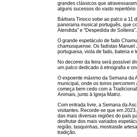
grandes clássicos que atravessaram 
alguns sucessos do vasto repertório 
Bárbara Tinoco sobe ao palco a 11 d
panorama musical português, que con
Atendida” e “Despedida de Solteira”.
O grande espetáculo de fado Chamus
chamusquense. Os fadistas Manuel J
portuguesa, viola de fado, bateria
No decorrer da feira será possível d
um palco dedicado à etnografia e ond
O expoente máximo da Semana da Asc
municipal, onde os toiros percorrem 
começa bem cedo com a Tradicional
Animais, junto à Igreja Matriz.
Com entrada livre, a Semana da Asc
visitantes. Recorde-se que em 2023,
das mais diversas regiões do país pa
desfrutar dos mais variados espetácu
região, tasquinhas, mostrasde artesa
tradição.