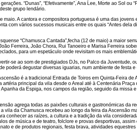
gerações. “Dunas”, “Efetivamente”, Ana Lee, Morte ao Sol ou “
deste grupo lendário.
e maio. A cantora e compositora portuguesa é uma das jovens 
ta com vários sucessos musicais entre os quais “Antes dela d
quense “Chamusca Cantada”,fecha (12 de maio) a maior semana 
oão Ferreira, João Chora, Rui Tanoeiro e Marisa Ferreira sob
 e teclados, para um espetáculo onde revisitam os mais emblem
ivertir-se ao som de prestigiados DJs, no Palco da Juventude, o
e poderá degustar diversas iguarias, num ambiente de festa e d
ensão é a tradicional Entrada de Toiros em Quinta-Feira de A
a artéria principal da vila desde o Areal até à Centenária Praç
 Apanha da Espiga, nos campos da região, seguido da missa e
ensão agrega todas as paixões culturais e gastronómicas da r
 a vila da Chamusca recebeu ao longo da feira da Ascensão mai
ra conhecer as raízes, a cultura e a tradição da vila considera
los de música e de teatro, folclore e provas desportivas, assi
nato e de produtos regionais, festa brava, atividades equestres