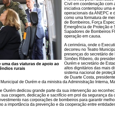
Civil em coordenação com a
iniciativa contemplou uma e
operacionais da ANEPC e d
como uma formatura de mei
de Bombeiros, Força Especi
Emergência de Proteção e 
Sapadores de Bombeiros Flo
operação em causa.
A cerimónia, onde o Execut
decorreu no Teatro Municip
presenças do secretário de 
Simões Ribeiro, do preside
Ourém e secretário de Estad
e uma das viaturas de apoio ao
altos dignitários das mais 
êndios rurais
sistema nacional de proteçã
de Duarte Costa, president
unicipal de Ourém e da ministra da Administração Interna, Ma
e Ourém dedicou grande parte da sua intervenção ao reconheci
 sua coragem, dedicação e sacrifício em prol da segurança da
nvestimento nas corporações de bombeiros para garantir melho
o a importância da prevenção e da cooperação entre entidades