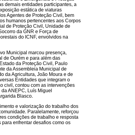
s demais entidades participantes, a
xposição estática de viaturas
os Agentes de Proteção Civil, bem
os humanos pertencentes aos Corpos
al de Proteção Civil, Unidade de
Socorro da GNR e Força de
restais do ICNF, envolvidos na
ivo Municipal marcou presença,
al de Ourém e para além das
Estado da Proteção Civil, Paulo
nte da Assembleia Municipal de
o da Agricultura, João Moura e de
diversas Entidades que integram o
o civil, contou com as intervenções
e da ANEPC, Luís Miguel
rgarida Blasco.
mento e valorização do trabalho dos
 comunidade. Paralelamente, reforçou
res condições de trabalho e resposta
 para enfrentar desafios como os