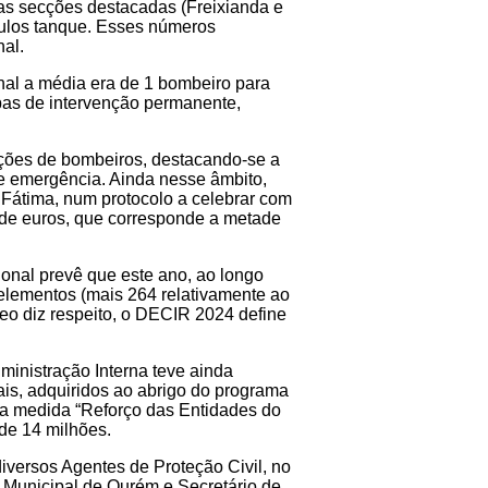
as secções destacadas (Freixianda e
ículos tanque. Esses números
al.
al a média era de 1 bombeiro para
pas de intervenção permanente,
rações de bombeiros, destacando-se a
e emergência. Ainda nesse âmbito,
 Fátima, num protocolo a celebrar com
 de euros, que corresponde a metade
ional prevê que este ano, ao longo
 elementos (mais 264 relativamente ao
eo diz respeito, o DECIR 2024 define
inistração Interna teve ainda
ais, adquiridos ao abrigo do programa
 medida “Reforço das Entidades do
de 14 milhões.
iversos Agentes de Proteção Civil, no
Municipal de Ourém e Secretário de