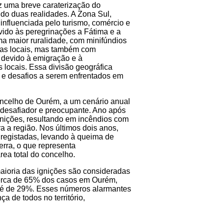
z uma breve caraterização do
do duas realidades. A Zona Sul,
influenciada pelo turismo, comércio e
vido às peregrinações a Fátima e a
a maior ruralidade, com minifúndios
ias locais, mas também com
devido à emigração e à
 locais. Essa divisão geográfica
es e desafios a serem enfrentados em
oncelho de Ourém, a um cenário anual
 desafiador e preocupante. Ano após
nições, resultando em incêndios com
 a região. Nos últimos dois anos,
 registadas, levando à queima de
erra, o que representa
ea total do concelho.
aioria das ignições são consideradas
cerca de 65% dos casos em Ourém,
 é de 29%. Esses números alarmantes
a de todos no território,