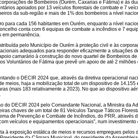
s corporações de Bombeiros (Ourém, Caxarias e Fátima) e às du
untários apoiados por 13 veículos florestais de combate e 7 ve
iros da sub-região e mais de 1% dos bombeiros a nível nacion
o para cada 156 habitantes em Ourém, enquanto a nível nacion
 concelho conta com 6 equipas de combate a incêndios e 7 equi
os em permanência.
atribuída pelo Município de Ourém à proteção civil e às corpo
acionais adequados para responder eficazmente a situações d
apoio camarário à construção do novo quartel de Bombeiros de
s Voluntários de Fátima que prevê um apoio de até 2 milhões
entando o DECIR 2024 que, através da diretiva operacional nac
 meios, haja a mobilização total de um dispositivo de 14.155
as (mais 183 relativamente a 2023). No que ao dispositivo aér
.
ão do DECIR 2024 pelo Comandante Nacional, a Ministra da Adm
eiras chaves de um total de 81 Veículos Tanque Táticos Florest
a de Prevenção e Combate de Incêndios, do PRR, através da
, com veículos e equipamentos operacionais”, num investimento 
ta à exposição estática de meios e recursos empregues pelos d
residente da Câmara Municipal, do presidente da Assembleia 