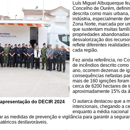
Luís Miguel Albuquerque fe
Concelho de Ourém, definin
descrita como mais urbana, 
indústria, especialmente de
Zona Norte, marcada por um
que sustentam muitas famíl
propriedades abandonadas 
desvalorização dos recursos
reflete diferentes realidad
cada região.
Fez ainda referência, no C
de incêndios descrito como
ano, ocorrem dezenas de ig
consequências nefastas para
mais de 160 ignições foram
cerca de 6200 hectares de t
aproximadamente 15% da ár
O autarca destacou que a m
a apresentação do DECIR 2024
intencionais, chegando a 
enquanto a média nacional
 as medidas de prevenção e vigilância para garantir a seguranç
atéricos desfavoráveis.