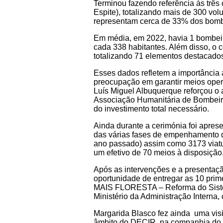
Terminou fazendo referência às trê
Espite), totalizando mais de 300 vol
representam cerca de 33% dos bombe
Em média, em 2022, havia 1 bombeir
cada 338 habitantes. Além disso, o
totalizando 71 elementos destacad
Esses dados refletem a importância 
preocupação em garantir meios oper
Luís Miguel Albuquerque reforçou o 
Associação Humanitária de Bombeiro
do investimento total necessário.
Ainda durante a cerimónia foi apres
das várias fases de empenhamento de
ano passado) assim como 3173 viatur
um efetivo de 70 meios à disposição
Após as intervenções e a presentaç
oportunidade de entregar as 10 prim
MAIS FLORESTA – Reforma do Sistem
Ministério da Administração Interna
Margarida Blasco fez ainda uma visi
âmbito do DECIR, na companhia do P