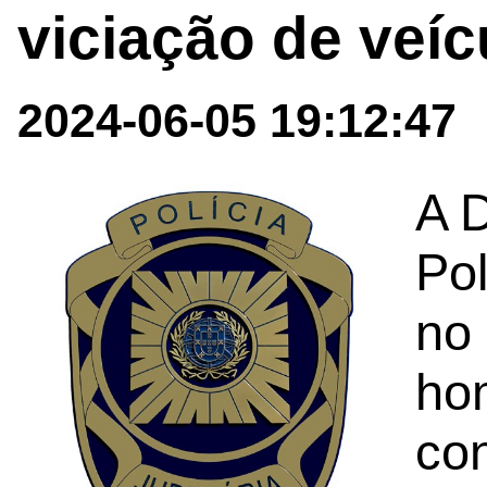
viciação de veíc
2024-06-05 19:12:47
A D
Pol
no 
ho
con