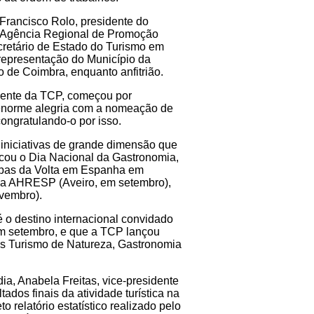
 Francisco Rolo, presidente do
da Agência Regional de Promoção
retário de Estado do Turismo em
 representação do Município da
o de Coimbra, enquanto anfitrião.
idente da TCP, começou por
 enorme alegria com a nomeação de
ongratulando-o por isso.
 iniciativas de grande dimensão que
acou o Dia Nacional da Gastronomia,
tapas da Volta em Espanha em
s da AHRESP (Aveiro, em setembro),
vembro).
 o destino internacional convidado
em setembro, e que a TCP lançou
os Turismo de Natureza, Gastronomia
ia, Anabela Freitas, vice-presidente
ados finais da atividade turística na
 relatório estatístico realizado pelo