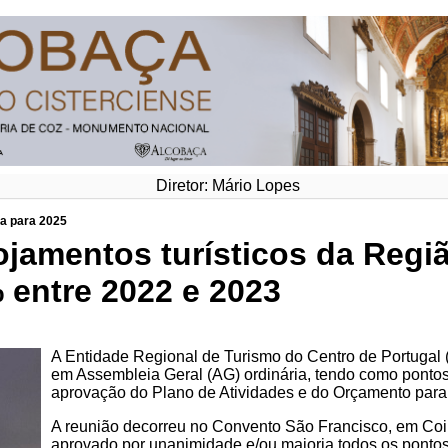
Diretor: Mário Lopes
ia para 2025
ojamentos turísticos da Regi
entre 2022 e 2023
A Entidade Regional de Turismo do Centro de Portugal (
em Assembleia Geral (AG) ordinária, tendo como pontos
aprovação do Plano de Atividades e do Orçamento para 
A reunião decorreu no Convento São Francisco, em Coim
aprovado por unanimidade e/ou maioria todos os pontos