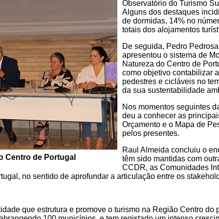
Observatório do Turismo Su
Alguns dos destaques inci
de dormidas, 14% no númer
totais dos alojamentos turís
De seguida, Pedro Pedrosa
apresentou o sistema de Mo
Natureza do Centro de Port
como objetivo contabilizar a
pedestres e cicláveis no ter
da sua sustentabilidade amb
Nos momentos seguintes da
deu a conhecer as principai
Orçamento e o Mapa de Pes
pelos presentes.
Raul Almeida concluiu o en
o Centro de Portugal
têm sido mantidas com out
CCDR, as Comunidades Inte
ugal, no sentido de aprofundar a articulação entre os stakehol
tidade que estrutura e promove o turismo na Região Centro do p
l, abrangendo 100 municípios, e tem registado um intenso cresci