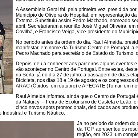
A Assembleia Geral foi, pela primeira vez, presidida por
Município de Oliveira do Hospital, em representação 
Externa. Substituiu assim Pedro Machado, nomeado sec
abril. Secretariaram a reunião José Miguel Oliveira, em
Covilhã, e Francisco Veiga, vice-presidente do Municípi
No período antes da ordem do dia, Raul Almeida, pres
manifestar, em nome da Turismo Centro de Portugal, a
Pedro Machado para secretário de Estado do Turismo, c
Depois, deu a conhecer aos parceiros alguns eventos e
vão acontecer no Centro de Portugal. Entre estes, dest
na Sertã, já no dia 27 de julho; a passagem de duas e
Bicicleta, nos dias 18 e 19 de agosto; e os congresso
ARAC (Óbidos, em outubro) e APECATE (Tomar, em no
Raul Almeida informou ainda que o Centro de Portugal é
da Naturcyl – Feira de Ecoturismo de Castela e Leão, 
cinco novos spots promocionais, dedicados aos produt
 Industrial e Turismo Náutico.
Já no período da ordem do d
da TCP, apresentou os result
região, em 2023, um completo