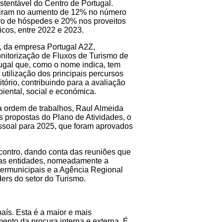
stentável do Centro de Portugal.
diram no aumento de 12% no número
o de hóspedes e 20% nos proveitos
ticos, entre 2022 e 2023.
, da empresa Portugal A2Z,
nitorização de Fluxos de Turismo de
ugal que, como o nome indica, tem
 utilização dos principais percursos
ritório, contribuindo para a avaliação
iental, social e económica.
 ordem de trabalhos, Raul Almeida
s propostas do Plano de Atividades, o
soal para 2025, que foram aprovados
contro, dando conta das reuniões que
ras entidades, nomeadamente a
rmunicipais e a Agência Regional
ders do setor do Turismo.
aís. Esta é a maior e mais
mento da procura interna e externa. É