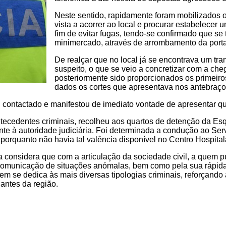
Neste sentido, rapidamente foram mobilizados o
vista a acorrer ao local e procurar estabelecer 
fim de evitar fugas, tendo-se confirmado que se 
minimercado, através de arrombamento da porta
De realçar que no local já se encontrava um tran
suspeito, o que se veio a concretizar com a che
posteriormente sido proporcionados os primeiro
dados os cortes que apresentava nos antebraço
i contactado e manifestou de imediato vontade de apresentar qu
ntecedentes criminais, recolheu aos quartos de detenção da E
te à autoridade judiciária. Foi determinada a condução ao Ser
porquanto não havia tal valência disponível no Centro Hospital
ria considera que com a articulação da sociedade civil, a quem
 comunicação de situações anómalas, bem como pela sua rápid
uem se dedica às mais diversas tipologias criminais, reforçando 
antes da região.