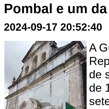
Pombal e um da
2024-09-17 20:52:40
A G
Rep
de 
de 
set