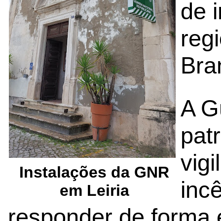
de i
regi
Bra
A G
pat
vig
Instalações da GNR
inc
em Leiria
responder de forma 