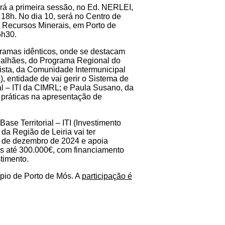
erá a primeira sessão, no Ed. NERLEI,
s 18h. No dia 10, será no Centro de
 Recursos Minerais, em Porto de
6h30.
ramas idênticos, onde se destacam
lhães, do Programa Regional do
ista, da Comunidade Intermunicipal
, entidade de vai gerir o Sistema de
ial – ITI da CIMRL; e Paula Susano, da
 práticas na apresentação de
ase Territorial – ITI (Investimento
 da Região de Leiria vai ter
1 de dezembro de 2024 e apoia
s até 300.000€, com financiamento
timento.
pio de Porto de Mós. A
participação é