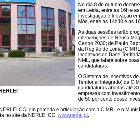
No dia 8 de outubro decorr
em Leiria, entre as 16h e a
Investigação e Inovação em
Mós, entre as 14h30 e as 1
As duas sessões terão prog
intervenções
de Neusa Maga
Centro 2030; de Paulo Bapt
da Região de Leiria (CIMRL)
Incentivos de Base Territor
NML, que falará sobre boas
candidaturas.
O Sistema de Incentivos de B
Territorial Integrado) da CIM
candidaturas abertas até 3
 NERLEI
empresas com investimento
de 50 por cento desse inves
NERLEI CCI em parceria e articulação com a CIMRL e o Municí
ória no site da NERLEI CCI
www.nerlei.pt
.