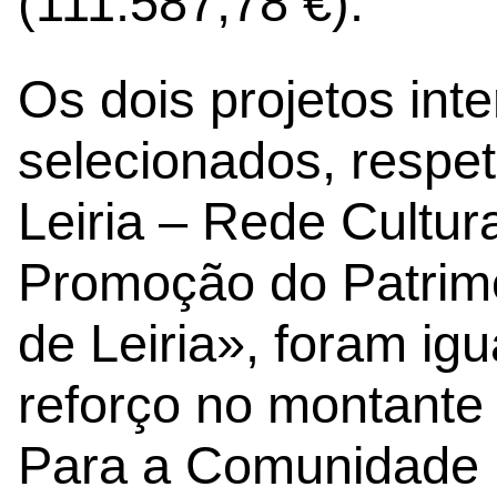
(111.587,78 €).
Os dois projetos int
selecionados, respe
Leiria – Rede Cultur
Promoção do Patrimó
de Leiria», foram ig
reforço no montante 
Para a Comunidade I