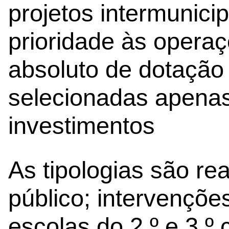
projetos intermunici
prioridade às opera
absoluto de dotação
selecionadas apenas
investimentos
As tipologias são re
público; intervençõe
escolas do 2.º e 3.º 