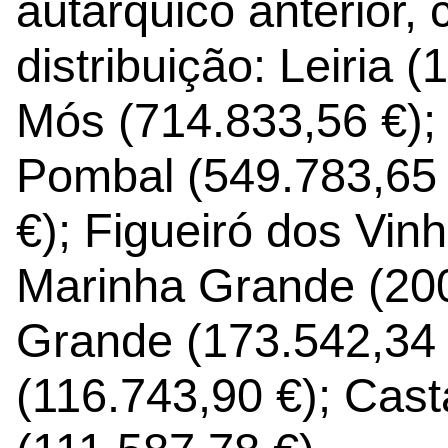
autárquico anterior,
distribuição: Leiria 
Mós (714.833,56 €); 
Pombal (549.783,65 
€); Figueiró dos Vin
Marinha Grande (200
Grande (173.542,34 
(116.743,90 €); Cas