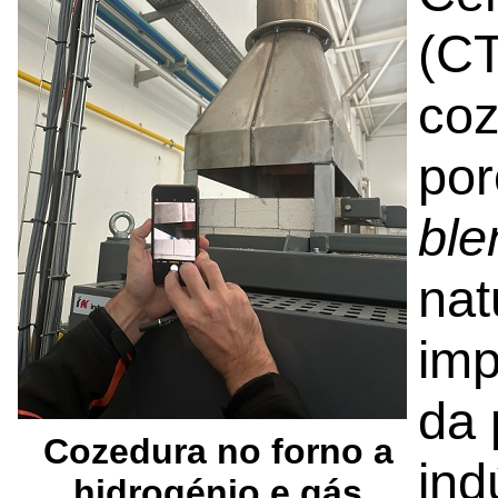
(CT
coz
por
ble
nat
imp
da 
Cozedura no forno a
ind
hidrogénio e gás