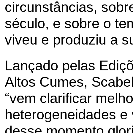
circunstâncias, sob
século, e sobre o te
viveu e produziu a s
Lançado pelas Ediç
Altos Cumes, Scabeli
“vem clarificar melh
heterogeneidades e 
desse momento glori