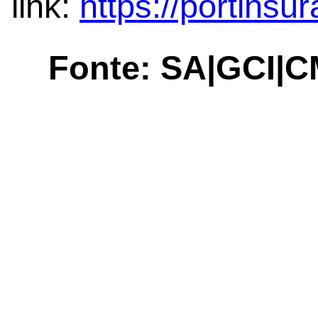
link:
https://portins
Fonte: SA|GCI|