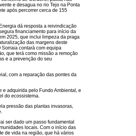
vente e desagua no rio Tejo na Ponta
ete após percorrer cerca de 155
Energia dá resposta a reivindicação
segura financiamento para início da
em 2025, que inclui limpeza da praga
naturalização das margens deste
O Sorraia contará com equipa
ão, que terá como missão a remoção
ras e a prevenção do seu
vial, com a reparação das pontes da
te e adquirida pelo Fundo Ambiental, e
el do ecossistema.
ela pressão das plantas invasoras,
.
vai ser dado um passo fundamental
omunidades locais. Com o início das
e de vida na região, que há vários