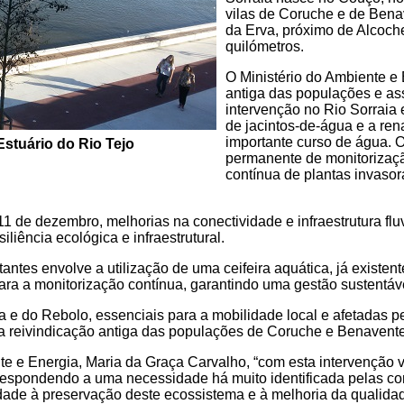
vilas de Coruche e de Bena
da Erva, próximo de Alcoch
quilómetros.
O Ministério do Ambiente e 
antiga das populações e as
intervenção no Rio Sorraia 
de jacintos-de-água e a re
importante curso de água. 
stuário do Rio Tejo
permanente de monitorizaç
contínua de plantas invaso
1 de dezembro, melhorias na conectividade e infraestrutura flu
liência ecológica e infraestrutural.
tantes envolve a utilização de uma ceifeira aquática, já existen
ra a monitorização contínua, garantindo uma gestão sustentáv
 e do Rebolo, essenciais para a mobilidade local e afetadas p
 reivindicação antiga das populações de Coruche e Benavente
te e Energia, Maria da Graça Carvalho, “com esta intervenção 
, respondendo a uma necessidade há muito identificada pelas c
dade à preservação deste ecossistema e à melhoria da qualidad