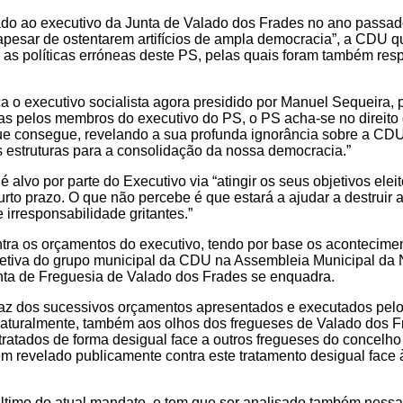
do ao executivo da Junta de Valado dos Frades no ano passad
apesar de ostentarem artifícios de ampla democracia”, a CDU q
a as políticas erróneas deste PS, pelas quais foram também res
ca o executivo socialista agora presidido por Manuel Sequeira
adas pelos membros do executivo do PS, o PS acha-se no direit
ue consegue, revelando a sua profunda ignorância sobre a CDU
as estruturas para a consolidação da nossa democracia.”
lvo por parte do Executivo via “atingir os seus objetivos eleito
curto prazo. O que não percebe é que estará a ajudar a destrui
e irresponsabilidade gritantes.”
ntra os orçamentos do executivo, tendo por base os acontecime
oletiva do grupo municipal da CDU na Assembleia Municipal da
ta de Freguesia de Valado dos Frades se enquadra.
faz dos sucessivos orçamentos apresentados e executados pelo 
, naturalmente, também aos olhos dos fregueses de Valado dos 
tratados de forma desigual face a outros fregueses do concelho
êm revelado publicamente contra este tratamento desigual face
ltimo do atual mandato, e tem que ser analisado também nessa 