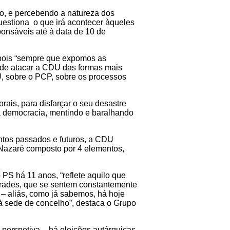
o, e percebendo a natureza dos
uestiona o que irá acontecer àqueles
ponsáveis até à data de 10 de
, pois “sempre que expomos as
o de atacar a CDU das formas mais
, sobre o PCP, sobre os processos
rais, para disfarçar o seu desastre
r a democracia, mentindo e baralhando
ntos passados e futuros, a CDU
 Nazaré composto por 4 elementos,
PS há 11 anos, “reflete aquilo que
Frades, que se sentem constantemente
 – aliás, como já sabemos, há hoje
 à sede de concelho”, destaca o Grupo
perspetiva – há eleições autárquicas