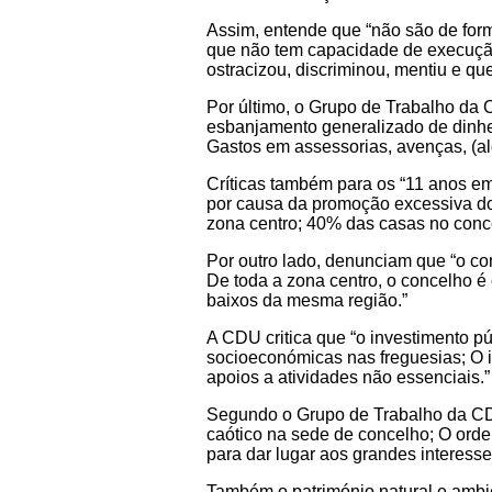
Assim, entende que “não são de for
que não tem capacidade de execução
ostracizou, discriminou, mentiu e q
Por último, o Grupo de Trabalho da
esbanjamento generalizado de dinheir
Gastos em assessorias, avenças, (al
Críticas também para os “11 anos em
por causa da promoção excessiva do
zona centro; 40% das casas no conc
Por outro lado, denunciam que “o con
De toda a zona centro, o concelho é
baixos da mesma região.”
A CDU critica que “o investimento p
socioeconómicas nas freguesias; O 
apoios a atividades não essenciais.”
Segundo o Grupo de Trabalho da CDU 
caótico na sede de concelho; O orde
para dar lugar aos grandes interesse
Também o património natural e ambie