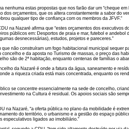
ma nenhuma estas propostas que nos farão dar um “cheque em b
 dos orçamentos, que os altera constantemente a sabor do ve
uebrou qualquer tipo de confiança com os membros da JFVF.”
 CDU na Nazaré afirma que “estes orçamentos dos executivos 
os públicos em: Desportos de praia e mar, futebol e andebol de 
gumas desnecessárias), estudos, projetos e pareceres.”
 que não construíram um fogo habitacional municipal sequer p
 concelho e da aposta no Turismo de massas, o preço das habi
elho são de 2ª habitação, enquanto centenas de famílias o ab
celho da Nazaré é onde a fatura da água, saneamento e resíduos
 onde a riqueza criada está mais concentrada, enquanto os ren
úblico se concentre essencialmente na sede de concelho, cria
investimento na Cultura é residual. Os apoios sociais são se
na Nazaré, “a oferta pública no plano da mobilidade é extrem
namento do território, o urbanismo e a gestão do espaço públic
s especulativos ligados ao imobiliário.”
ntal, segundo a CDU, “tem sido altamente destruído por via da 