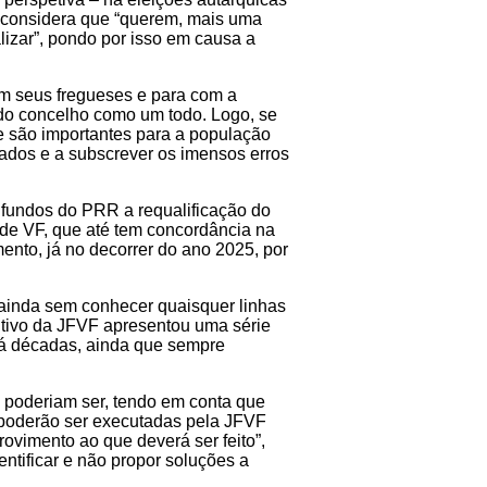
 considera que “querem, mais uma
izar”, pondo por isso em causa a
m seus fregueses e para com a
 do concelho como um todo. Logo, se
 são importantes para a população
ados e a subscrever os imensos erros
 fundos do PRR a requalificação do
de VF, que até tem concordância na
ento, já no decorrer do ano 2025, por
 ainda sem conhecer quaisquer linhas
tivo da JFVF apresentou uma série
 há décadas, ainda que sempre
 poderiam ser, tendo em conta que
 poderão ser executadas pela JFVF
vimento ao que deverá ser feito”,
ntificar e não propor soluções a