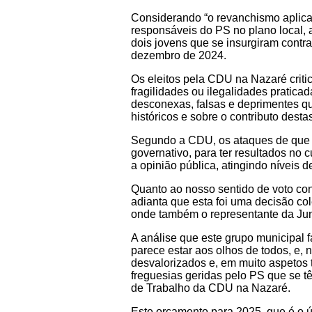
Considerando “o revanchismo aplica
responsáveis do PS no plano local, 
dois jovens que se insurgiram contr
dezembro de 2024.
Os eleitos pela CDU na Nazaré criti
fragilidades ou ilegalidades pratic
desconexas, falsas e deprimentes q
históricos e sobre o contributo dest
Segundo a CDU, os ataques de que é a
governativo, para ter resultados no 
a opinião pública, atingindo níveis d
Quanto ao nosso sentido de voto co
adianta que esta foi uma decisão c
onde também o representante da Jun
A análise que este grupo municipal 
parece estar aos olhos de todos, e
desvalorizados e, em muito aspetos 
freguesias geridas pelo PS que se t
de Trabalho da CDU na Nazaré.
Este orçamento para 2025, que é o ú