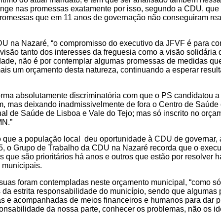
onge nas promessas exatamente por isso, segundo a CDU, que
promessas que em 11 anos de governação não conseguiram real
U na Nazaré, “o compromisso do executivo da JFVF é para co
visão tanto dos interesses da freguesia como a visão solidária
dade, não é por contemplar algumas promessas de medidas que
is um orçamento desta natureza, continuando a esperar result
orma absolutamente discriminatória com que o PS candidatou a
m, mas deixando inadmissivelmente de fora o Centro de Saúde 
al de Saúde de Lisboa e Vale do Tejo; mas só inscrito no orçam
MN.”
io que a população local deu oportunidade à CDU de governar,
5, o Grupo de Trabalho da CDU na Nazaré recorda que o execu
s que são prioritários há anos e outros que estão por resolver
 municipais.
suas foram contempladas neste orçamento municipal, “como só
 da estrita responsabilidade do município, sendo que algumas
 e acompanhadas de meios financeiros e humanos para dar pro
onsabilidade da nossa parte, conhecer os problemas, não os ide