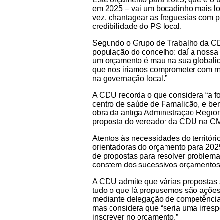
em 2025 – vai um bocadinho mais l
vez, chantagear as freguesias com 
credibilidade do PS local.
Segundo o Grupo de Trabalho da CD
população do concelho; daí a nossa 
um orçamento é mau na sua globali
que nos iriamos comprometer com ma
na governação local.”
A CDU recorda o que considera “a f
centro de saúde de Famalicão, e be
obra da antiga Administração Region
proposta do vereador da CDU na C
Atentos às necessidades do territór
orientadoras do orçamento para 202
de propostas para resolver problema
constem dos sucessivos orçamentos
A CDU admite que várias propostas 
tudo o que lá propusemos são ações
mediante delegação de competências
mas considera que “seria uma irresp
inscrever no orçamento.”