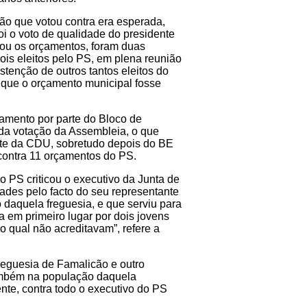
ão que votou contra era esperada,
foi o voto de qualidade do presidente
u os orçamentos, foram duas
ois eleitos pelo PS, em plena reunião
tenção de outros tantos eleitos do
que o orçamento municipal fosse
çamento por parte do Bloco de
 da votação da Assembleia, o que
rte da CDU, sobretudo depois do BE
 contra 11 orçamentos do PS.
 PS criticou o executivo da Junta de
ades pelo facto do seu representante
o daquela freguesia, e que serviu para
a em primeiro lugar por dois jovens
o qual não acreditavam”, refere a
eguesia de Famalicão e outro
ambém na população daquela
nte, contra todo o executivo do PS