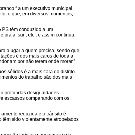
ranco “ a um executivo municipal
nto, e que, em diversos momentos,
do PS têm conduzido a um
praia, surf, etc., e assim continua;
ara alugar a quem precisa, sendo que,
tações é dos mais caros de toda a
andonam por não terem onde morar.”
 sólidos é a mais cara do distrito.
dimentos do trabalho são dos mais
ndo profundas desigualdades
mpre escassos comparando com os
amente reduzida e o trânsito é
o têm sido violentamente atropelados
pressão turística sem regras e da