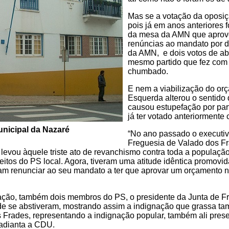
Mas se a votação da oposiç
pois já em anos anteriores 
da mesa da AMN que aprovo
renúncias ao mandato por d
da AMN, e dois votos de abs
mesmo partido que fez com 
chumbado.
E nem a viabilização do or
Esquerda alterou o sentido
causou estupefação por pa
já ter votado anteriormente
nicipal da Nazaré
“No ano passado o executivo
Freguesia de Valado dos Fr
 levou àquele triste ato de revanchismo contra toda a populaçã
eitos do PS local. Agora, tiveram uma atitude idêntica promovid
riram renunciar ao seu mandato a ter que aprovar um orçamento n
ção, também dois membros do PS, o presidente da Junta de Fr
e se abstiveram, mostrando assim a indignação que grassa t
s Frades, representando a indignação popular, também ali prese
 adianta a CDU.