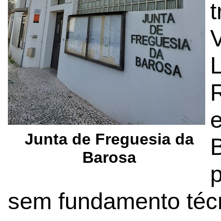
t
L
R
e
Junta de Freguesia da
Barosa
p
sem fundamento técn