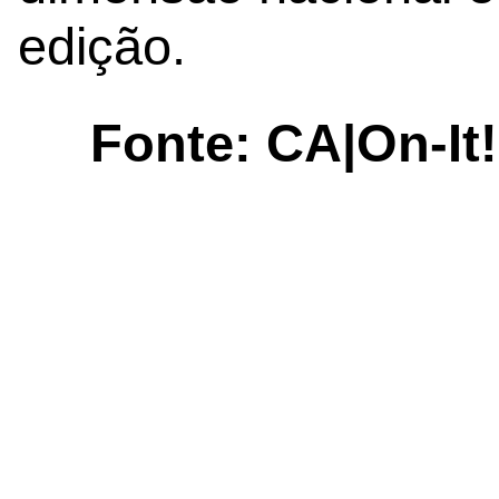
edição.
Fonte: CA|On-It!