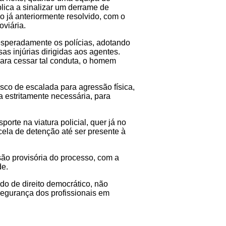
lica a sinalizar um derrame de
o já anteriormente resolvido, com o
oviária.
esperadamente os polícias, adotando
s injúrias dirigidas aos agentes.
 para cessar tal conduta, o homem
sco de escalada para agressão física,
a estritamente necessária, para
rte na viatura policial, quer já no
 cela de detenção até ser presente à
são provisória do processo, com a
de.
do de direito democrático, não
segurança dos profissionais em