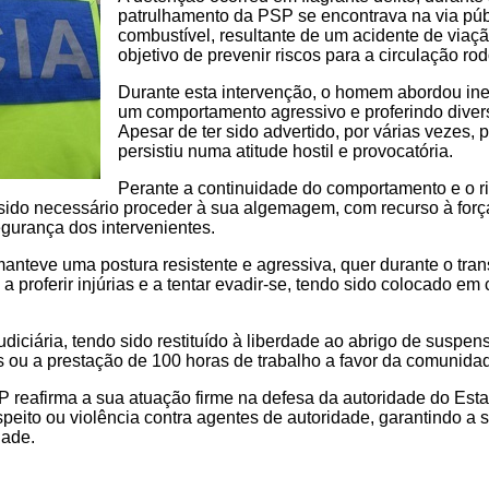
patrulhamento da PSP se encontrava na via púb
combustível, resultante de um acidente de viaçã
objetivo de prevenir riscos para a circulação rod
Durante esta intervenção, o homem abordou in
um comportamento agressivo e proferindo diversa
Apesar de ter sido advertido, por várias vezes,
persistiu numa atitude hostil e provocatória.
Perante a continuidade do comportamento e o ri
 sido necessário proceder à sua algemagem, com recurso à forç
segurança dos intervenientes.
eve uma postura resistente e agressiva, quer durante o transpo
a proferir injúrias e a tentar evadir-se, tendo sido colocado em
diciária, tendo sido restituído à liberdade ao abrigo de suspen
 ou a prestação de 100 horas de trabalho a favor da comunida
P reafirma a sua atuação firme na defesa da autoridade do Esta
eito ou violência contra agentes de autoridade, garantindo a 
dade.