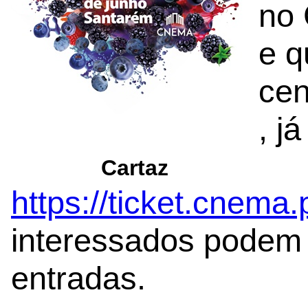
no
e q
cen
, j
Cartaz
https://ticket.cnema.p
interessados podem a
entradas.